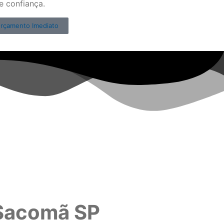
e confiança.
rçamento Imediato
Sacomã SP