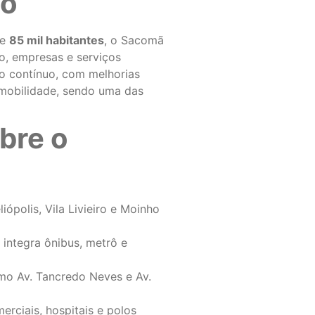
to
de
85 mil habitantes
, o Sacomã
do, empresas e serviços
to contínuo, com melhorias
 mobilidade, sendo uma das
bre o
iópolis, Vila Livieiro e Moinho
e integra ônibus, metrô e
mo Av. Tancredo Neves e Av.
erciais, hospitais e polos