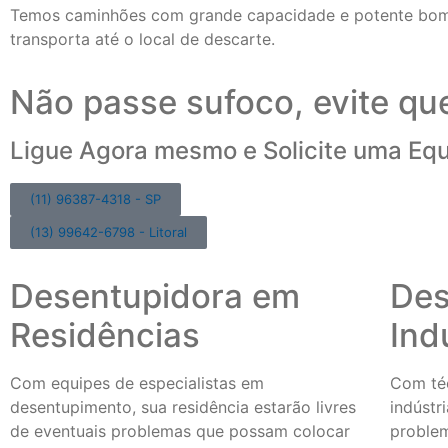
Temos caminhões com grande capacidade e potente bomba
transporta até o local de descarte.
Não passe sufoco, evite qu
Ligue Agora mesmo e Solicite uma Eq
(11) 96387-4318 - SP
(13) 99642-6798 - Litoral
Desentupidora em
Des
Residências
Ind
Com equipes de especialistas em
Com téc
desentupimento, sua residência estarão livres
indústr
de eventuais problemas que possam colocar
proble