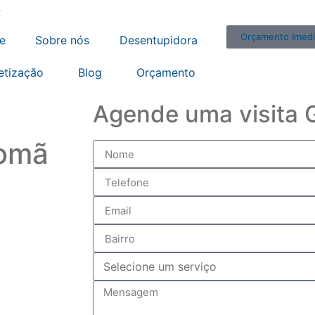
4
Orçamento Imedi
e
Sobre nós
Desentupidora
etização
Blog
Orçamento
Agende uma visita G
comã