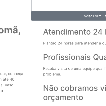
Enviar Formulá
omã,
Atendimento 24 
Plantão 24 horas para atender a q
Profissionais Qu
Receba visita de uma equipe qualif
udar, conheça
problema.
m até 40
ia, Vaso
Não cobramos vi
to
orçamento