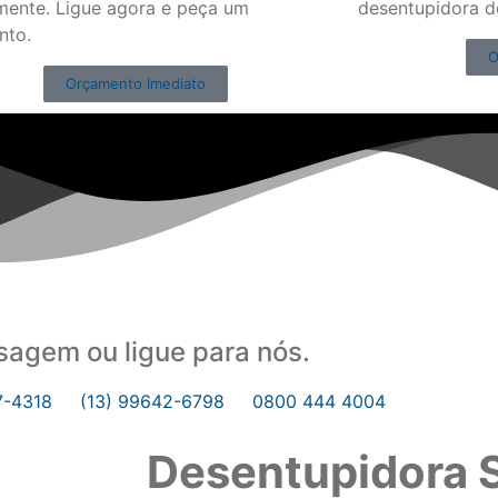
mente. Ligue agora e peça um
desentupidora d
nto.
O
Orçamento Imediato
agem ou ligue para nós.
7-4318
(13) 99642-6798
0800 444 4004
Desentupidora 