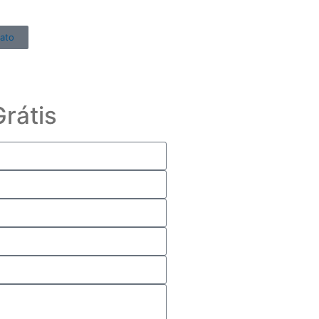
ato
rátis