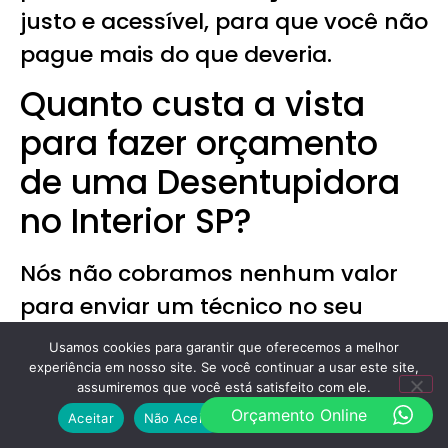
justo e acessível, para que você não
pague mais do que deveria.
Quanto custa a vista
para fazer orçamento
de uma Desentupidora
no Interior SP?
Nós não cobramos nenhum valor
para enviar um técnico no seu
endereço e analisar o problema
Usamos cookies para garantir que oferecemos a melhor
para fazer um orçamento justo,
experiência em nosso site. Se você continuar a usar este site,
assumiremos que você está satisfeito com ele.
então você pode contar com a
Orçamento Online
Aceitar
Não Aceito
Política de Privacidade
Desentupidora 24h
sempre que