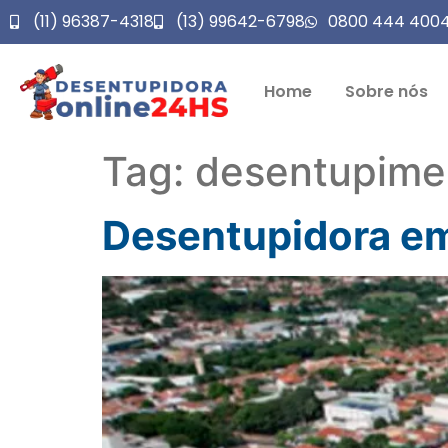
(11) 96387-4318
(13) 99642-6798
0800 444 400
Home
Sobre nós
Tag:
desentupime
Desentupidora em