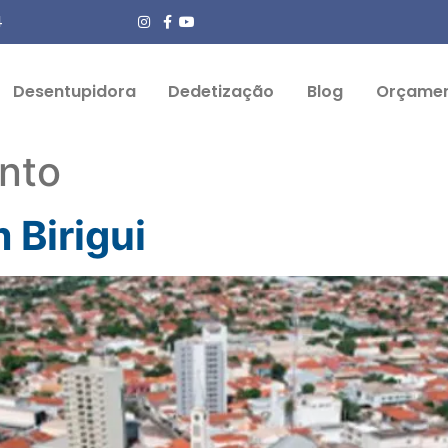
4
Desentupidora
Dedetização
Blog
Orçame
nto
 Birigui