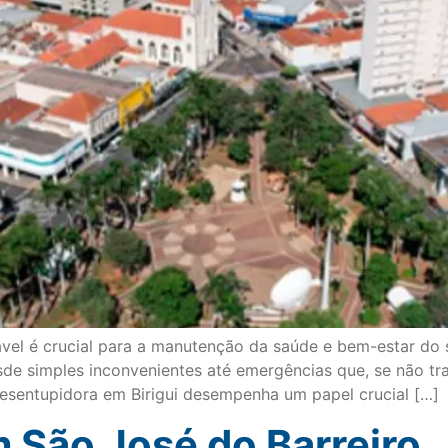
vel é crucial para a manutenção da saúde e bem-estar do s
sde simples inconvenientes até emergências que, se não tr
esentupidora em Birigui desempenha um papel crucial […]
 São José do Barreiro