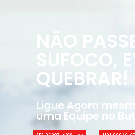
NÃO PASS
SUFOCO, E
QUEBRAR!
Ligue Agora mesmo
uma Equipe no But