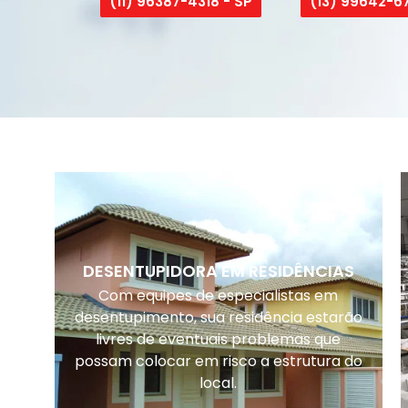
(11) 96387-4318 - SP
(13) 99642-67
DESENTUPIDORA EM RESIDÊNCIAS
Com equipes de especialistas em
desentupimento, sua residência estarão
livres de eventuais problemas que
possam colocar em risco a estrutura do
local.