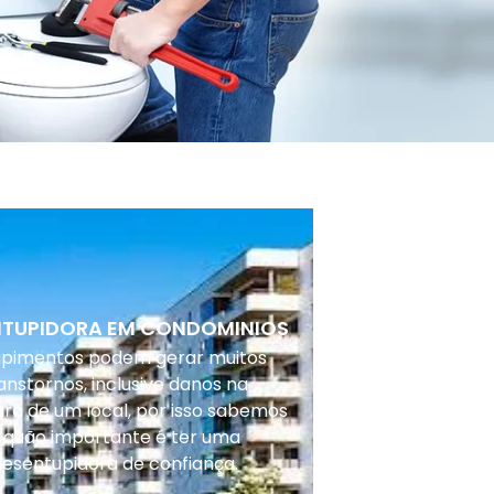
NTUPIDORA EM CONDOMINIOS
upimentos podem gerar muitos
anstornos, inclusive danos na
ura de um local, por isso sabemos
 quão importante é ter uma
desentupidora de confiança.