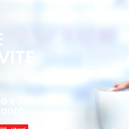
E
VITE
 e Solicite
antã.