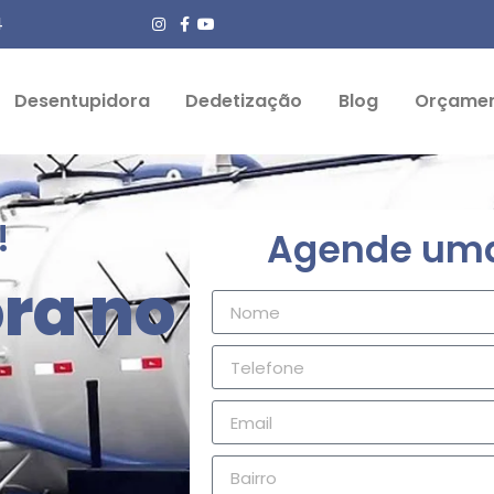
4
Desentupidora
Dedetização
Blog
Orçame
!
Agende uma 
ra no