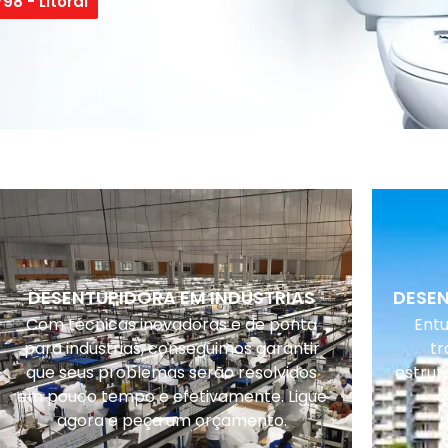
98 - Litoral
DESENTUPIDORA EM INDUSTRIAS
DESE
Com técnicas inovadoras e de ponta
Ent
para indústrias, conseguimos garantir
tr
que seus problemas serão resolvidos
estrut
em pouco tempo e efetivamente. Ligue
o
agora e peça um orçamento.