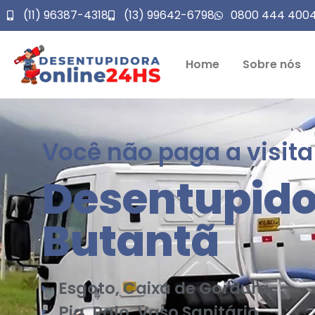
(11) 96387-4318
(13) 99642-6798
0800 444 400
Home
Sobre nós
Você não paga a visita
Desentupido
Butantã
Esgoto, Caixa de Gordura
Pia, Ralo, Vaso Sanitário