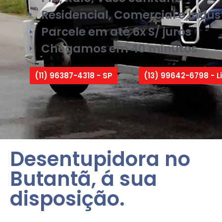
Residencial, Comercial e Indust
Parcele em até 6x S/ juros
Chegamos em 40 minutos
(11) 96387-4318 - SP
(13) 99642-6798 - Li
Desentupidora no
Butantã, á sua
disposição.