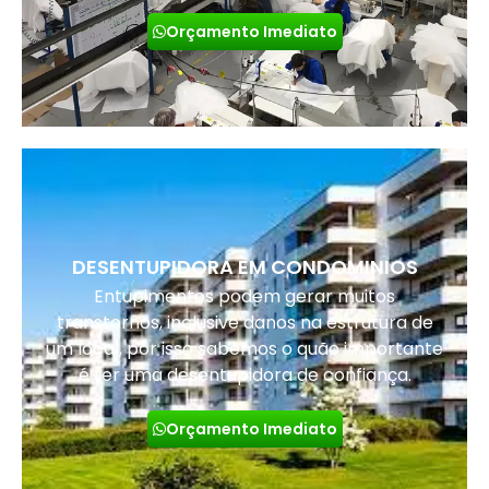
Orçamento Imediato
DESENTUPIDORA EM CONDOMINIOS
Entupimentos podem gerar muitos
transtornos, inclusive danos na estrutura de
um local, por isso sabemos o quão importante
é ter uma desentupidora de confiança.
Orçamento Imediato