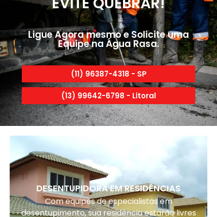
EVITE QUEBRAR!
Ligue Agora mesmo e Solicite uma
Equipe na Água Rasa.
(11) 96387-4318 - SP
(13) 99642-6798 - Litoral
DESENTUPIDORA EM RESIDÊNCIAS
Com equipes de especialistas em
desentupimento, sua residência estarão livres