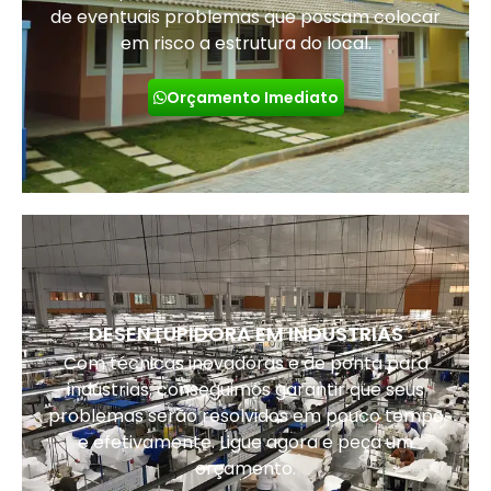
de eventuais problemas que possam colocar
em risco a estrutura do local.
Orçamento Imediato
DESENTUPIDORA EM INDUSTRIAS
Com técnicas inovadoras e de ponta para
indústrias, conseguimos garantir que seus
problemas serão resolvidos em pouco tempo
e efetivamente. Ligue agora e peça um
orçamento.