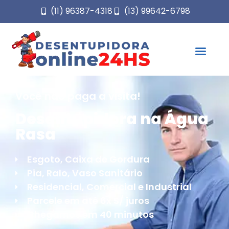
(11) 96387-4318
(13) 99642-6798
Você não paga a visita!
Desentupidora na Água
Rasa
Esgoto, Caixa de Gordura
Pia, Ralo, Vaso Sanitário
Residencial, Comercial e Industrial
Parcele em até 6x S/ juros
Chegamos em 40 minutos