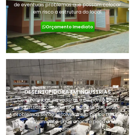
de eventuais problemas que possam colocar
em risco a estrutura do local.
Orçamento Imediato
DESENTUPIDORA EM INDUSTRIAS
Com técnicas inovadoras e de ponta para
indústrias, conseguimos garantir que seus
problemas serão resolvidos em pouco tempo
e efetivamente. Ligue agora e peça um
orçamento.