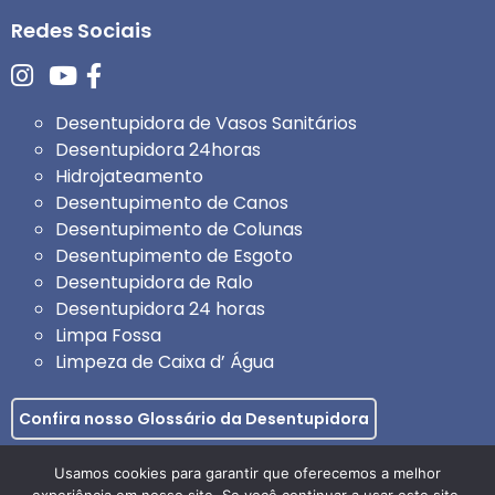
Redes Sociais
Desentupidora de Vasos Sanitários
Desentupidora 24horas
Hidrojateamento
Desentupimento de Canos
Desentupimento de Colunas
Desentupimento de Esgoto
Desentupidora de Ralo
Desentupidora 24 horas
Limpa Fossa
Limpeza de Caixa d’ Água
Confira nosso Glossário da Desentupidora
Todos os direitos reservados: Desentupidora e
Usamos cookies para garantir que oferecemos a melhor