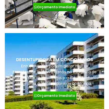
Orçamento Imediato
DESENTUPIDORA EM CONDOMINIOS
Entupimentos podem gerar muitos
transtornos, inclusive danos na estrutura de
um local, por isso sabemos o quão importante
é ter uma desentupidora de confiança.
Orçamento Imediato