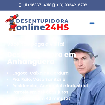
(11) 96387-4318
(13) 99642-6798
Você não paga a visita!
Desentupidora em
Anhanguera
Esgoto, Caixa de Gordura
Pia, Ralo, Vaso Sanitário
Residencial, Comercial e Industrial
Parcele em até 6x S/ juros
Chegamos em 40 minutos