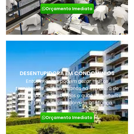
Orçamento Imediato
DESENTUPIDORA EM CONDOMINIOS
Entupimentos podem gerar muitos
transtornos, inclusive danos na estrutura de
um local, por isso sabemos o quão importante
é ter uma desentupidora de confiança.
Orçamento Imediato