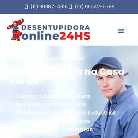
(11) 96387-4318
(13) 99642-6798
Você não paga a visita!
Desentupidora na Casa
Verde
Esgoto, Caixa de Gordura
Pia, Ralo, Vaso Sanitário
Residencial, Comercial e Industrial
Parcele em até 6x S/ juros
Chegamos em 40 minutos