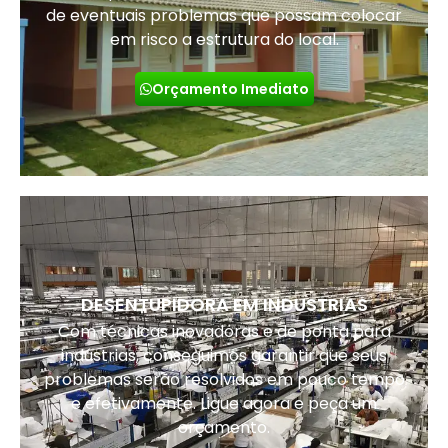
de eventuais problemas que possam colocar
em risco a estrutura do local.
Orçamento Imediato
DESENTUPIDORA EM INDUSTRIAS
Com técnicas inovadoras e de ponta para
indústrias, conseguimos garantir que seus
problemas serão resolvidos em pouco tempo
e efetivamente. Ligue agora e peça um
orçamento.