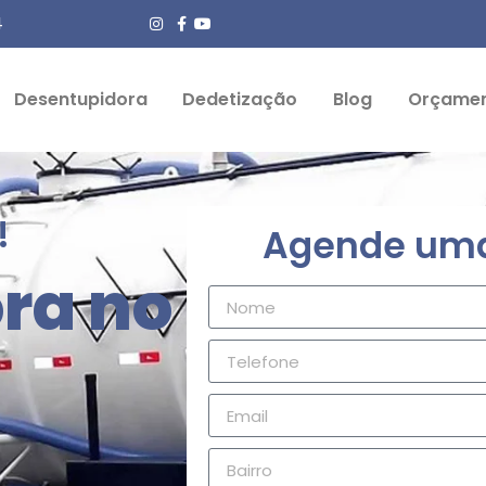
4
Desentupidora
Dedetização
Blog
Orçame
!
Agende uma 
ra no