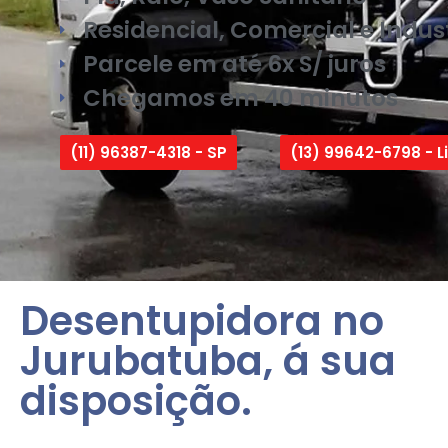
Residencial, Comercial e Indust
Parcele em até 6x S/ juros
Chegamos em 40 minutos
(11) 96387-4318 - SP
(13) 99642-6798 - Li
Desentupidora no
Jurubatuba, á sua
disposição.