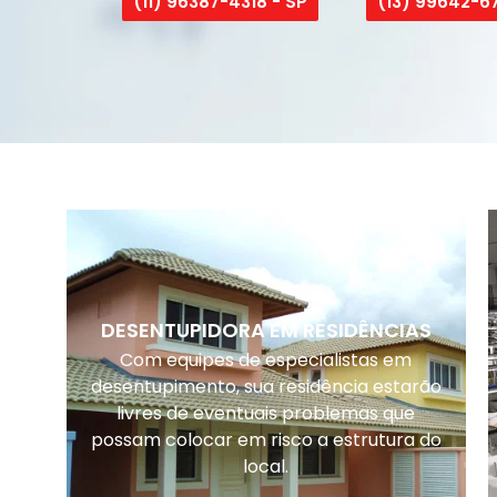
(11) 96387-4318 - SP
(13) 99642-67
DESENTUPIDORA EM RESIDÊNCIAS
Com equipes de especialistas em
desentupimento, sua residência estarão
livres de eventuais problemas que
possam colocar em risco a estrutura do
local.