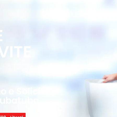
E
VITE
 e Solicite
rubatuba.