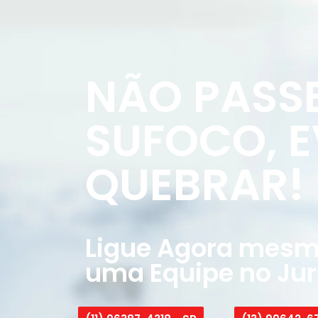
NÃO PASS
SUFOCO, E
QUEBRAR!
Ligue Agora mesmo
uma Equipe no Ju