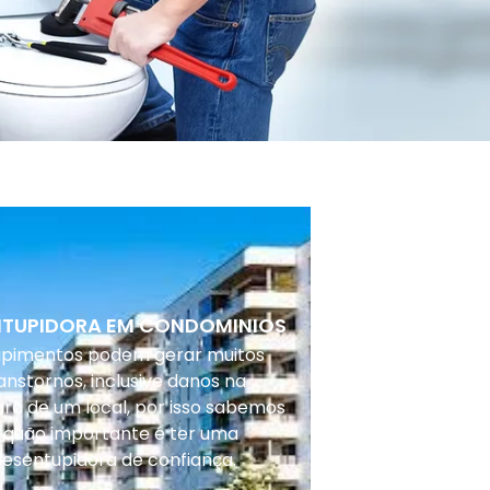
NTUPIDORA EM CONDOMINIOS
upimentos podem gerar muitos
anstornos, inclusive danos na
ura de um local, por isso sabemos
 quão importante é ter uma
desentupidora de confiança.