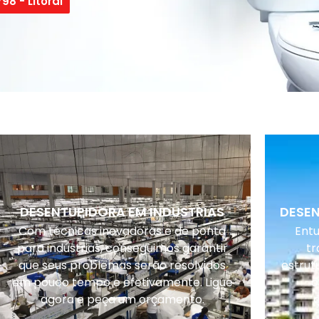
98 - Litoral
DESENTUPIDORA EM INDUSTRIAS
DESE
Com técnicas inovadoras e de ponta
Ent
para indústrias, conseguimos garantir
tr
que seus problemas serão resolvidos
estrut
em pouco tempo e efetivamente. Ligue
o
agora e peça um orçamento.