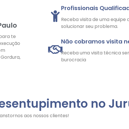
Profissionais Qualifica
Receba visita de uma equipe q
Paulo
solucionar seu problema.
para te
Não cobramos visita 
 execução
 em
Receba uma visita técnica se
e Gordura,
burocracia
Desentupimento no Ju
anstornos aos nossos clientes!