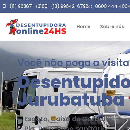
(11) 96387-4318
(13) 99642-6798
0800 444 400
Home
Sobre nós
Você não paga a visita
Desentupido
Jurubatuba
Esgoto, Caixa de Gordura
Pia, Ralo, Vaso Sanitário