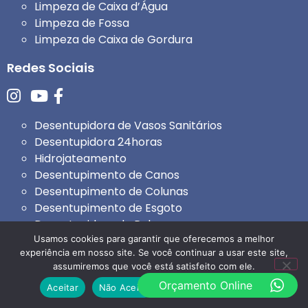
Limpeza de Caixa d’Água
Limpeza de Fossa
Limpeza de Caixa de Gordura
Redes Sociais
Desentupidora de Vasos Sanitários
Desentupidora 24horas
Hidrojateamento
Desentupimento de Canos
Desentupimento de Colunas
Desentupimento de Esgoto
Desentupidora de Ralo
Usamos cookies para garantir que oferecemos a melhor
Desentupidora 24 horas
experiência em nosso site. Se você continuar a usar este site,
Limpa Fossa
assumiremos que você está satisfeito com ele.
Limpeza de Caixa d’ Água
Orçamento Online
Aceitar
Não Aceito
Política de Privacidade