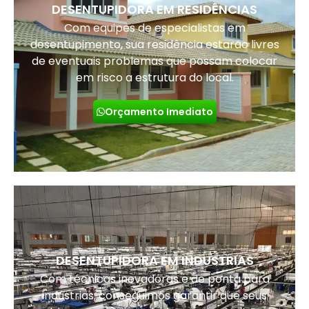
DESENTUPIDORA EM RESIDÊNCIAS
Com equipes de especialistas em
desentupimento, sua residência estarão livres
de eventuais problemas que possam colocar
em risco a estrutura do local.
Orçamento Imediato
DESENTUPIDORA EM INDUSTRIAS
Com técnicas inovadoras e de ponta para
indústrias, conseguimos garantir que seus