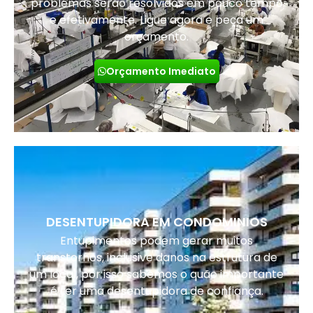
problemas serão resolvidos em pouco tempo
e efetivamente. Ligue agora e peça um
orçamento.
Orçamento Imediato
DESENTUPIDORA EM CONDOMINIOS
Entupimentos podem gerar muitos
transtornos, inclusive danos na estrutura de
um local, por isso sabemos o quão importante
é ter uma desentupidora de confiança.