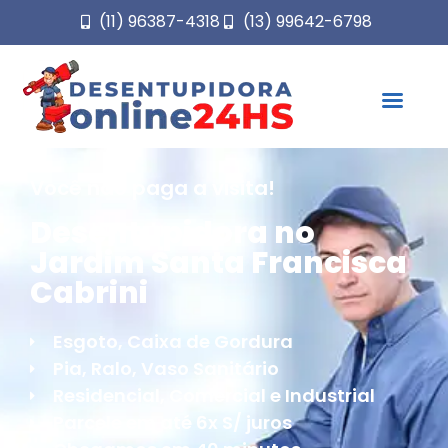
(11) 96387-4318
(13) 99642-6798
Você não paga a visita!
Desentupidora no
Jardim Santa Francisca
Cabrini
Esgoto, Caixa de Gordura
Pia, Ralo, Vaso Sanitário
Residencial, Comercial e Industrial
Parcele em até 6x S/ juros