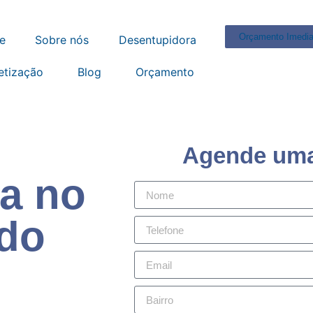
Orçamento Imedia
e
Sobre nós
Desentupidora
etização
Blog
Orçamento
Agende uma 
a no
ado