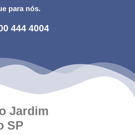
ue para nós.
00 444 4004
o Jardim
o SP