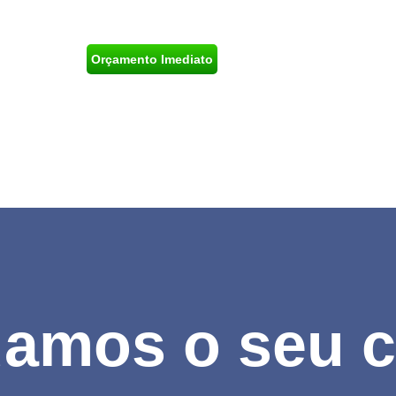
impo
orçamento.
Orçamento Imediato
amos o seu c