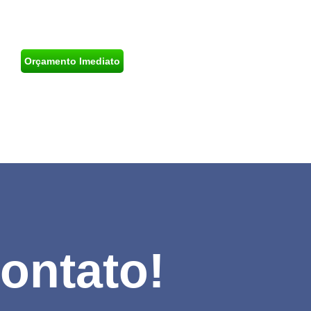
rtante é ter uma desentupidora de
confiança.
Orçamento Imediato
ontato!