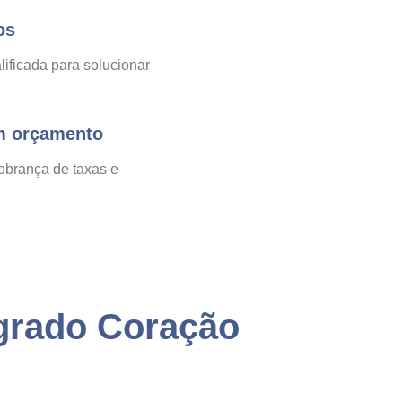
os
ificada para solucionar
m orçamento
obrança de taxas e
grado Coração