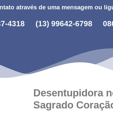
ntato através de uma mensagem ou lig
87-4318
(13) 99642-6798
08
Desentupidora n
Sagrado Coraçã