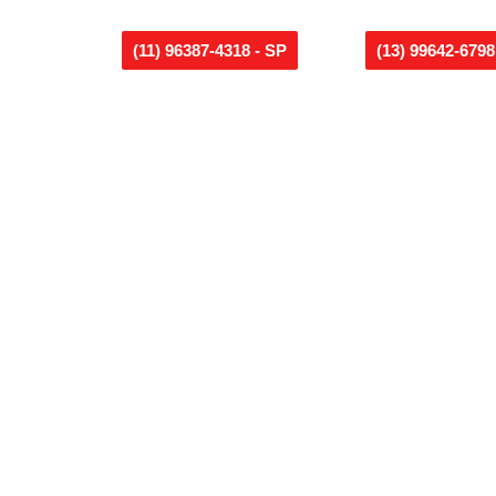
(11) 96387-4318 - SP
(13) 99642-6798 
DESENTUPIDORA EM RESIDÊNCIAS
Com equipes de especialistas em
desentupimento, sua residência estarão
livres de eventuais problemas que possam
colocar em risco a estrutura do local.