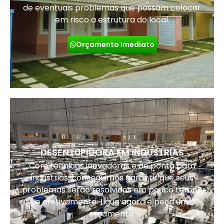
de eventuais problemas que possam colocar
em risco a estrutura do local.
Orçamento Imediato
DESENTUPIDORA EM INDUSTRIAS
Com técnicas inovadoras e de ponta para
indústrias, conseguimos garantir que seus
problemas serão resolvidos em pouco tempo
e efetivamente. Ligue agora e peça um
orçamento.