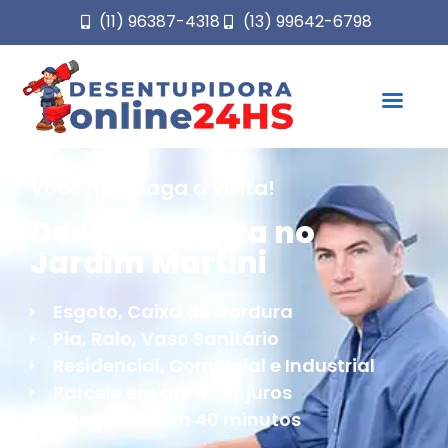
(11) 96387-4318
(13) 99642-6798
Você não paga a visita!
Desentupidora no
Jardim Martini
Esgoto, Caixa de Gordura
Pia, Ralo, Vaso Sanitário
Residencial, Comercial e Industrial
Parcele em até 6x S/ juros
Chegamos em 40 minutos