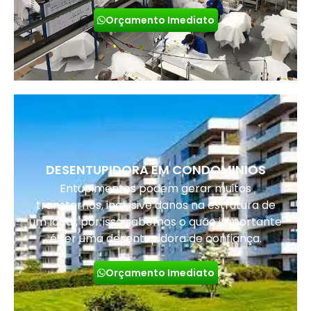
Orçamento Imediato
DESENTUPIDORA EM CONDOMINIOS
Entupimentos podem gerar muitos
transtornos, inclusive danos na estrutura de
um local, por isso sabemos o quão importante
é ter uma desentupidora de confiança.
Orçamento Imediato