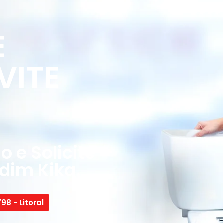
E
VITE
 e Solicite
dim Kika.
98 - Litoral