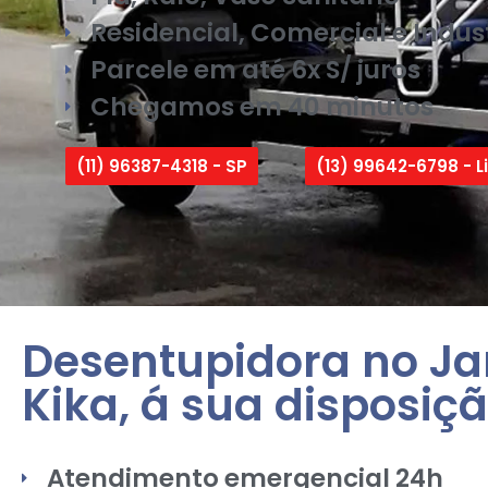
Residencial, Comercial e Indust
Parcele em até 6x S/ juros
Chegamos em 40 minutos
(11) 96387-4318 - SP
(13) 99642-6798 - Li
Desentupidora no J
Kika, á sua disposiçã
Atendimento emergencial 24h