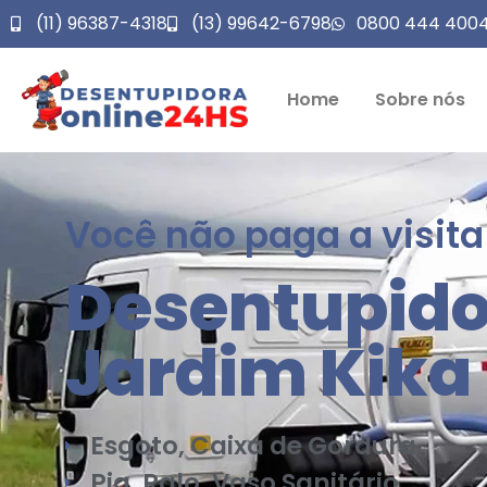
(11) 96387-4318
(13) 99642-6798
0800 444 400
Home
Sobre nós
Você não paga a visita
Desentupido
Jardim Kika
Esgoto, Caixa de Gordura
Pia, Ralo, Vaso Sanitário