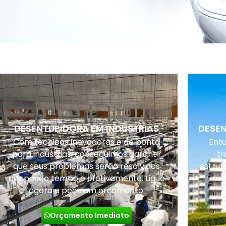
DESENTUPIDORA EM INDUSTRIAS
DESE
Com técnicas inovadoras e de ponta
Ent
para indústrias, conseguimos garantir
tr
que seus problemas serão resolvidos
estrut
em pouco tempo e efetivamente. Ligue
o
agora e peça um orçamento.
Orçamento Imediato