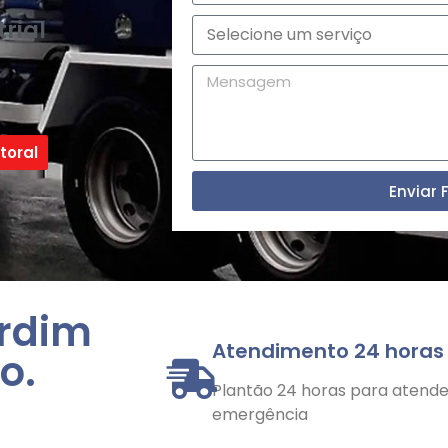
rial
toral
Enviar 
ardim
Atendimento 24 horas
o.
Plantão 24 horas para atender
emergência