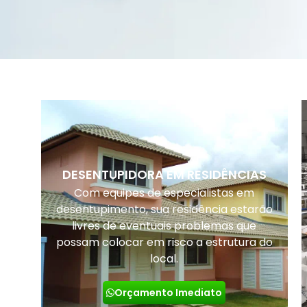
DESENTUPIDORA EM RESIDÊNCIAS
Com equipes de especialistas em
desentupimento, sua residência estarão
livres de eventuais problemas que
possam colocar em risco a estrutura do
local.
Orçamento Imediato