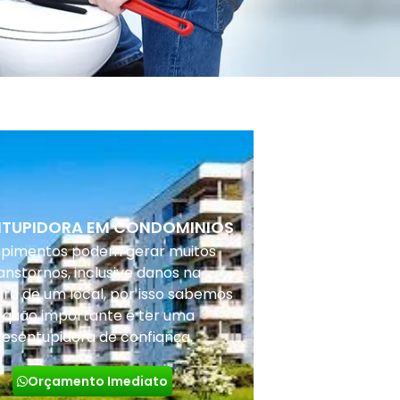
NTUPIDORA EM CONDOMINIOS
upimentos podem gerar muitos
anstornos, inclusive danos na
ura de um local, por isso sabemos
 quão importante é ter uma
desentupidora de confiança.
Orçamento Imediato