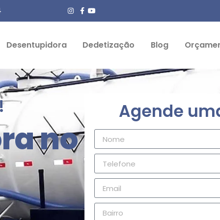
4
Desentupidora
Dedetização
Blog
Orçame
!
Agende uma 
ra no