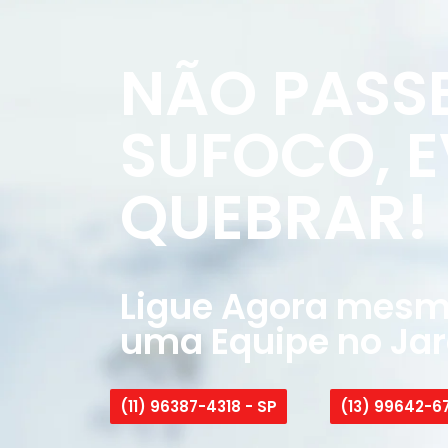
NÃO PASS
SUFOCO, E
QUEBRAR!
Ligue Agora mesmo
uma Equipe no Jar
(11) 96387-4318 - SP
(13) 99642-67