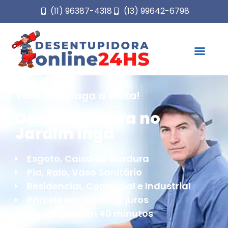
(11) 96387-4318
(13) 99642-6798
Você não paga a visita!
Desentupidora no
Jardim Ingá
Esgoto, Caixa de Gordura
Pia, Ralo, Vaso Sanitário
Residencial, Comercial e Industrial
Parcele em até 6x S/ juros
Chegamos em 40 minutos