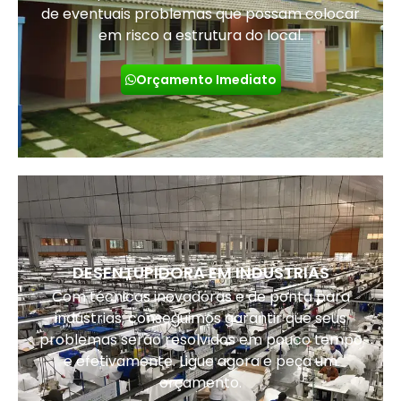
de eventuais problemas que possam colocar
em risco a estrutura do local.
Orçamento Imediato
DESENTUPIDORA EM INDUSTRIAS
Com técnicas inovadoras e de ponta para
indústrias, conseguimos garantir que seus
problemas serão resolvidos em pouco tempo
e efetivamente. Ligue agora e peça um
orçamento.