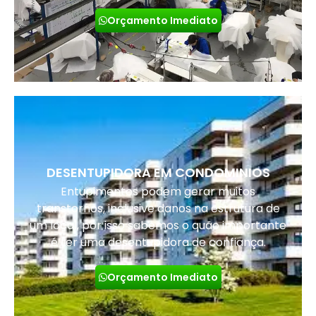
Orçamento Imediato
DESENTUPIDORA EM CONDOMINIOS
Entupimentos podem gerar muitos
transtornos, inclusive danos na estrutura de
um local, por isso sabemos o quão importante
é ter uma desentupidora de confiança.
Orçamento Imediato