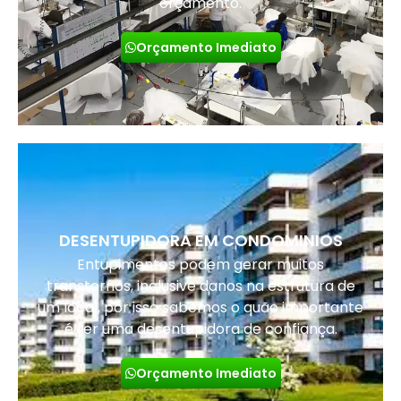
orçamento.
Orçamento Imediato
DESENTUPIDORA EM CONDOMINIOS
Entupimentos podem gerar muitos
transtornos, inclusive danos na estrutura de
um local, por isso sabemos o quão importante
é ter uma desentupidora de confiança.
Orçamento Imediato