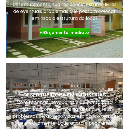
desentupimento, sua residência estarão livres
de eventuais problemas que possam colocar
em risco a estrutura do local.
Orçamento Imediato
DESENTUPIDORA EM INDUSTRIAS
Com técnicas inovadoras e de ponta para
indústrias, conseguimos garantir que seus
problemas serão resolvidos em pouco tempo
e efetivamente. Ligue agora e peça um