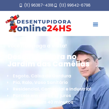
(11) 96387-4318
(13) 99642-6798
Você não paga a visita!
Desentupidora no
Jardim das Camélias
Esgoto, Caixa de Gordura
Pia, Ralo, Vaso Sanitário
Residencial, Comercial e Industrial
Parcele em até 6x S/ juros
Chegamos em 40 minutos