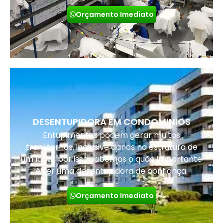
Orçamento Imediato
DESENTUPIDORA EM CONDOMINIOS
Entupimentos podem gerar muitos
transtornos, inclusive danos na estrutura de
um local, por isso sabemos o quão importante
é ter uma desentupidora de confiança.
Orçamento Imediato