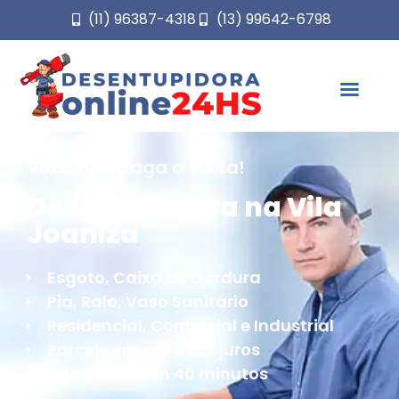
(11) 96387-4318
(13) 99642-6798
Você não paga a visita!
Desentupidora na Vila
Joaniza
Esgoto, Caixa de Gordura
Pia, Ralo, Vaso Sanitário
Residencial, Comercial e Industrial
Parcele em até 6x S/ juros
Chegamos em 40 minutos