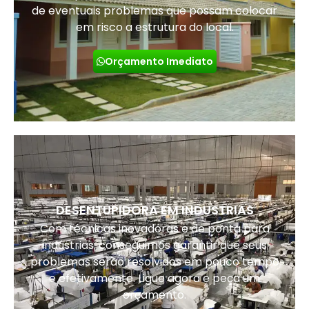
de eventuais problemas que possam colocar
em risco a estrutura do local.
Orçamento Imediato
DESENTUPIDORA EM INDUSTRIAS
Com técnicas inovadoras e de ponta para
indústrias, conseguimos garantir que seus
problemas serão resolvidos em pouco tempo
e efetivamente. Ligue agora e peça um
orçamento.