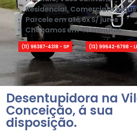
Residencial, Comercial e Indust
Parcele em até 6x S/ juros
Chegamos em 40 minutos
(11) 96387-4318 - SP
(13) 99642-6798 - Li
Desentupidora na Vi
Conceição, á sua
disposição.