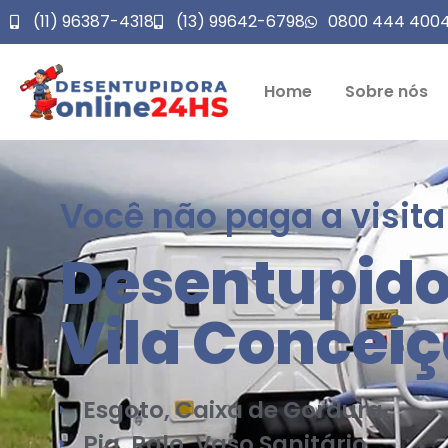
(11) 96387-4318
(13) 99642-6798
0800 444 400
Home
Sobre nós
Você não paga a visita
Desentupido
Vila Concei
Esgoto, Caixa de Gordura
Pia, Ralo, Vaso Sanitário