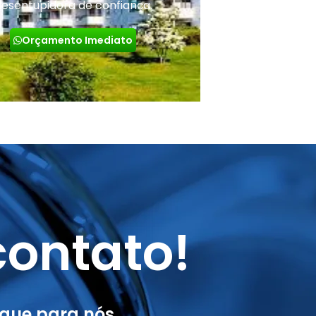
desentupidora de confiança.
Orçamento Imediato
ontato!
gue para nós.