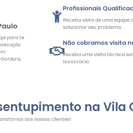
Profissionais Qualifica
Receba visita de uma equipe q
Paulo
solucionar seu problema.
qui para te
Não cobramos visita 
 execução
 em
Receba uma visita técnica se
e Gordura,
burocracia
sentupimento na Vila
anstornos aos nossos clientes!