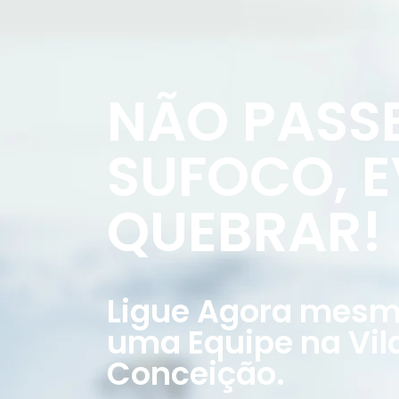
NÃO PASS
SUFOCO, E
QUEBRAR!
Ligue Agora mesmo
uma Equipe na Vil
Conceição.