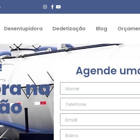
4
Desentupidora
Dedetização
Blog
Orçame
!
Agende uma 
ra na
ção