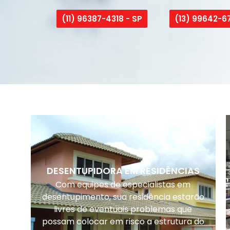
(11) 96387-4318 - SP
(13) 99642-67
DESENTUPIDORA EM RESIDÊNCIAS
Com equipes de especialistas em
desentupimento, sua residência estarão
livres de eventuais problemas que
possam colocar em risco a estrutura do