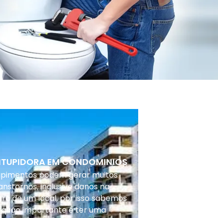
NTUPIDORA EM CONDOMINIOS
upimentos podem gerar muitos
anstornos, inclusive danos na
ura de um local, por isso sabemos
 quão importante é ter uma