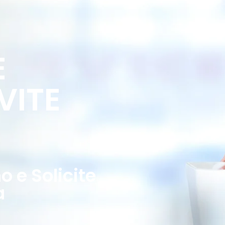
E
VITE
 e Solicite
a