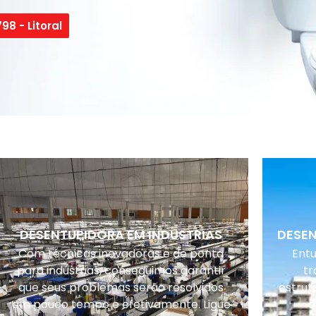
98 - Litoral
DESENTUPIDORA EM INDUSTRIAS
DESE
Com técnicas inovadoras e de ponta
Ent
para indústrias, conseguimos garantir
tr
que seus problemas serão resolvidos
estrut
em pouco tempo e efetivamente. Ligue
o