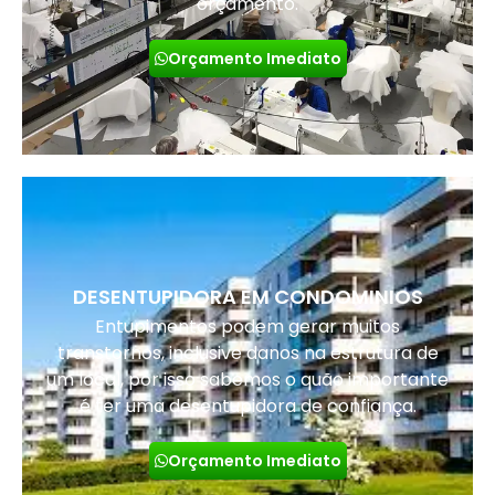
orçamento.
Orçamento Imediato
DESENTUPIDORA EM CONDOMINIOS
Entupimentos podem gerar muitos
transtornos, inclusive danos na estrutura de
um local, por isso sabemos o quão importante
é ter uma desentupidora de confiança.
Orçamento Imediato