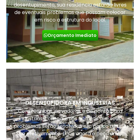
desentupimento, sua residência estarão livres
de eventuais problemas que possam colocar
em risco a estrutura do local.
Orçamento Imediato
DESENTUPIDORA EM INDUSTRIAS
Com técnicas inovadoras e de ponta para
indústrias, conseguimos garantir que seus
problemas serão resolvidos em pouco tempo
e efetivamente. Ligue agora e peça um