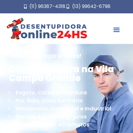
(11) 96387-4318
(13) 99642-6798
Você não paga a visita!
Desentupidora na Vila
Campo Grande
Esgoto, Caixa de Gordura
Pia, Ralo, Vaso Sanitário
Residencial, Comercial e Industrial
Parcele em até 6x S/ juros
Chegamos em 40 minutos