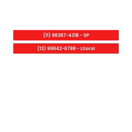
Ligue Agora mesmo e Solicite uma
Equipe em Biritiba Mirim.
(11) 96387-4318 - SP
(13) 99642-6798 - Litoral
DESENTUPIDORA EM RESIDÊNCIAS
Com equipes de especialistas em desentupimento,
sua residência estarão livres de eventuais
problemas que possam colocar em risco a estrutura