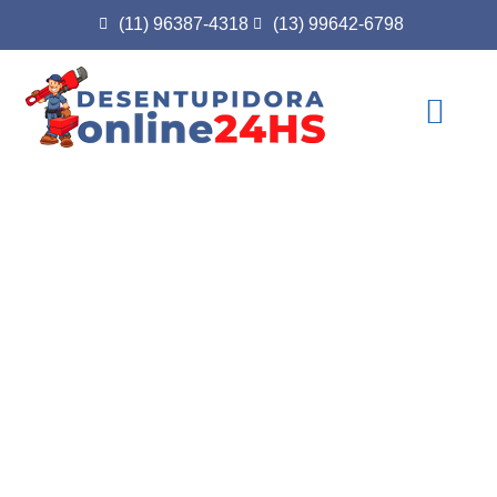
(11) 96387-4318
(13) 99642-6798
Você não paga a visita!
Desentupidora em
Biritiba Mirim
Esgoto, Caixa de Gordura
Pia, Ralo, Vaso Sanitário
Residencial, Comercial e Industrial
Parcele em até 6x S/ juros
Chegamos em 40 minutos