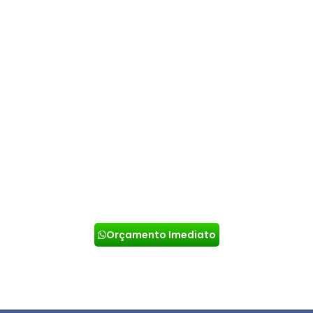
DESENTUPIDORA EM CONDOMINIOS
Entupimentos podem gerar muitos transtornos,
inclusive danos na estrutura de um local, por isso
sabemos o quão importante é ter uma
desentupidora de confiança.
Orçamento Imediato