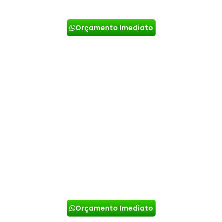
do local.
Orçamento Imediato
DESENTUPIDORA EM INDUSTRIAS
Com técnicas inovadoras e de ponta para
indústrias, conseguimos garantir que seus
problemas serão resolvidos em pouco tempo e
efetivamente. Ligue agora e peça um orçamento.
Orçamento Imediato