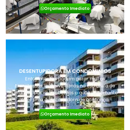
Orçamento Imediato
DESENTUPIDORA EM CONDOMINIOS
Entupimentos podem gerar muitos
transtornos, inclusive danos na estrutura de
um local, por isso sabemos o quão importante
é ter uma desentupidora de confiança.
Orçamento Imediato