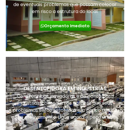
de eventuais problemas que possam colocar
em risco a estrutura do local.
Orçamento Imediato
DESENTUPIDORA EM INDUSTRIAS
Com técnicas inovadoras e de ponta para
indústrias, conseguimos garantir que seus
problemas serão resolvidos em pouco tempo
e efetivamente. Ligue agora e peça um
orçamento.