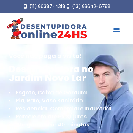
(11) 96387-4318
(13) 99642-6798
Você não paga a visita!
Desentupidora no
Jardim Novo Lar
Esgoto, Caixa de Gordura
Pia, Ralo, Vaso Sanitário
Residencial, Comercial e Industrial
Parcele em até 6x S/ juros
Chegamos em 40 minutos