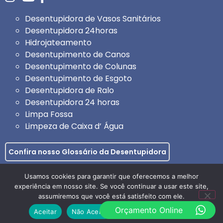
Desentupidora de Vasos Sanitários
Desentupidora 24horas
Hidrojateamento
Desentupimento de Canos
Desentupimento de Colunas
Desentupimento de Esgoto
Desentupidora de Ralo
Desentupidora 24 horas
Limpa Fossa
Limpeza de Caixa d’ Água
Confira nosso Glossário da Desentupidora
Todos os direitos reservados: Desentupidora e
Usamos cookies para garantir que oferecemos a melhor
Dedetizadora Online | CNPJ: 23.209.440/0001-59
experiência em nosso site. Se você continuar a usar este site,
assumiremos que você está satisfeito com ele.
Orçamento Online
Aceitar
Não Aceito
Política de Privacidade
Feito com
por:
AGENCIAPAZ