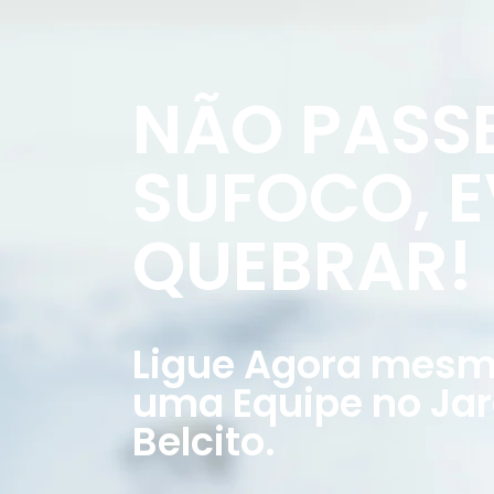
NÃO PASS
SUFOCO, E
QUEBRAR!
Ligue Agora mesmo
uma Equipe no Ja
Belcito.