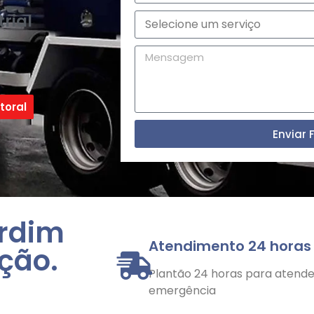
rial
toral
Enviar 
ardim
Atendimento 24 horas
ição.
Plantão 24 horas para atender
emergência