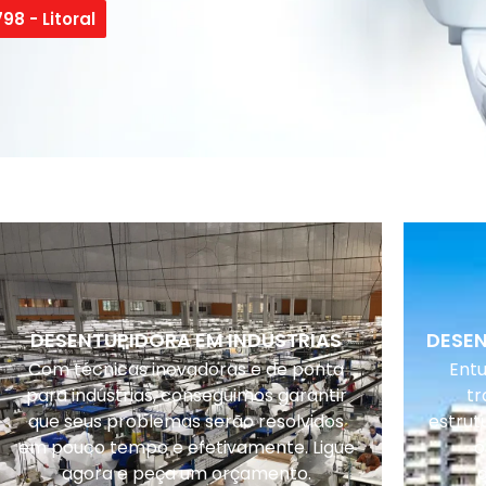
98 - Litoral
DESENTUPIDORA EM INDUSTRIAS
DESE
Com técnicas inovadoras e de ponta
Ent
para indústrias, conseguimos garantir
tr
que seus problemas serão resolvidos
estrut
em pouco tempo e efetivamente. Ligue
o
agora e peça um orçamento.