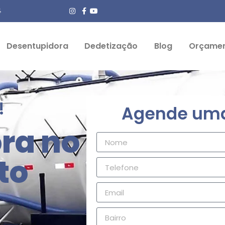
4
Desentupidora
Dedetização
Blog
Orçame
!
Agende uma 
ra no
to