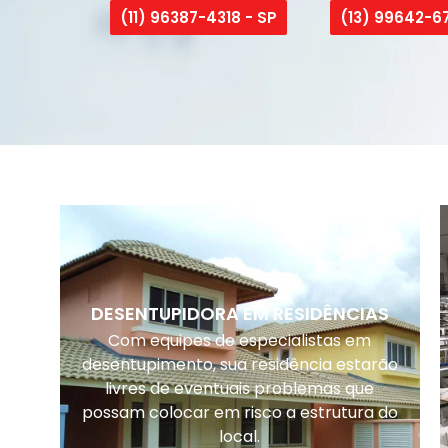
(11) 96387-4318 - SP
(13) 99642-67
DESENTUPIDORA EM RESIDÊNCIAS
Com equipes de especialistas em
desentupimento, sua residência estarão
livres de eventuais problemas que
possam colocar em risco a estrutura do
local.