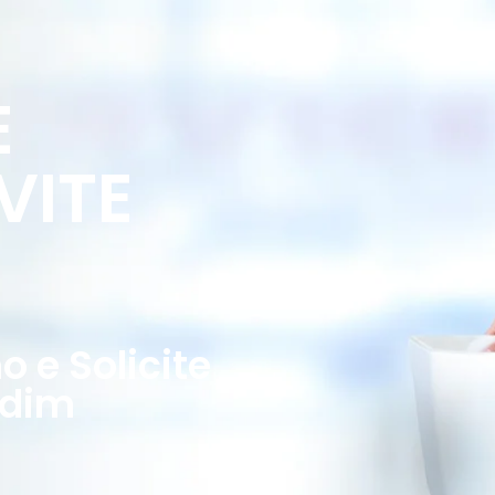
E
VITE
 e Solicite
rdim