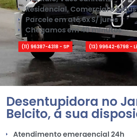
Residencial, Comercial e Indust
Parcele em até 6x S/ juros
Chegamos em 40 minutos
(11) 96387-4318 - SP
(13) 99642-6798 - Li
Desentupidora no J
Belcito, á sua dispos
Atendimento emergencial 24h