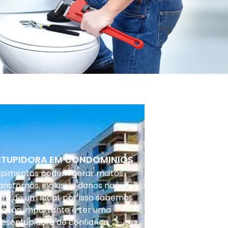
NTUPIDORA EM CONDOMINIOS
upimentos podem gerar muitos
anstornos, inclusive danos na
ura de um local, por isso sabemos
 quão importante é ter uma
desentupidora de confiança.