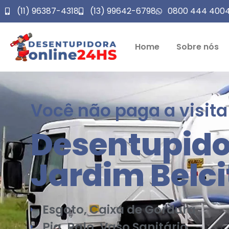
(11) 96387-4318
(13) 99642-6798
0800 444 400
Home
Sobre nós
Você não paga a visita
Desentupido
Jardim Belci
Esgoto, Caixa de Gordura
Pia, Ralo, Vaso Sanitário