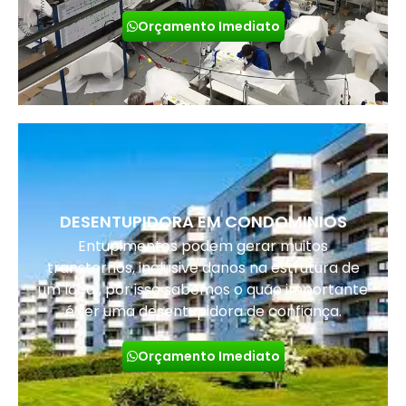
Orçamento Imediato
DESENTUPIDORA EM CONDOMINIOS
Entupimentos podem gerar muitos
transtornos, inclusive danos na estrutura de
um local, por isso sabemos o quão importante
é ter uma desentupidora de confiança.
Orçamento Imediato