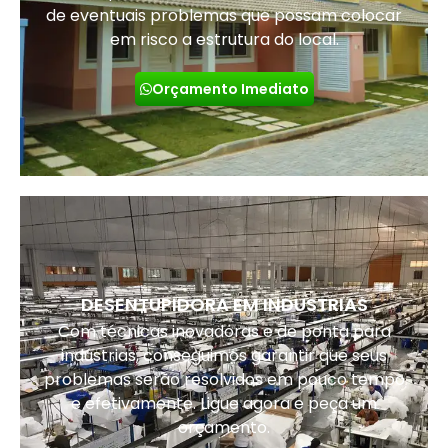
de eventuais problemas que possam colocar
em risco a estrutura do local.
Orçamento Imediato
DESENTUPIDORA EM INDUSTRIAS
Com técnicas inovadoras e de ponta para
indústrias, conseguimos garantir que seus
problemas serão resolvidos em pouco tempo
e efetivamente. Ligue agora e peça um
orçamento.