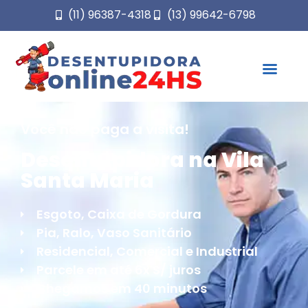
(11) 96387-4318
(13) 99642-6798
Você não paga a visita!
Desentupidora na Vila
Santa Maria
Esgoto, Caixa de Gordura
Pia, Ralo, Vaso Sanitário
Residencial, Comercial e Industrial
Parcele em até 6x S/ juros
Chegamos em 40 minutos