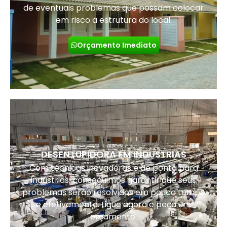
de eventuais problemas que possam colocar
em risco a estrutura do local.
Orçamento Imediato
DESENTUPIDORA EM INDUSTRIAS
Com técnicas inovadoras e de ponta para
indústrias, conseguimos garantir que seus
problemas serão resolvidos em pouco tempo
e efetivamente. Ligue agora e peça um
orçamento.