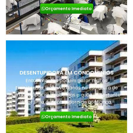
Orçamento Imediato
DESENTUPIDORA EM CONDOMINIOS
Entupimentos podem gerar muitos
transtornos, inclusive danos na estrutura de
um local, por isso sabemos o quão importante
é ter uma desentupidora de confiança.
Orçamento Imediato