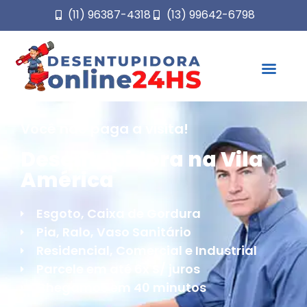
(11) 96387-4318
(13) 99642-6798
Você não paga a visita!
Desentupidora na Vila
América
Esgoto, Caixa de Gordura
Pia, Ralo, Vaso Sanitário
Residencial, Comercial e Industrial
Parcele em até 6x S/ juros
Chegamos em 40 minutos