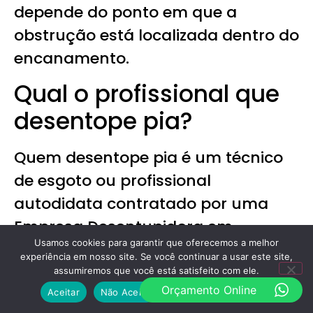
depende do ponto em que a
obstrução está localizada dentro do
encanamento.
Qual o profissional que
desentope pia?
Quem desentope pia é um técnico
de esgoto ou profissional
autodidata contratado por uma
Empresa Desentupidora em
Usamos cookies para garantir que oferecemos a melhor
Aparecida. Geralmente esses
experiência em nosso site. Se você continuar a usar este site,
profissionais já possuem
assumiremos que você está satisfeito com ele.
Orçamento Online
conhecimento prévio de redes de
Aceitar
Não Aceito
Política de Privacidade