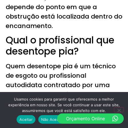
depende do ponto em que a
obstrução está localizada dentro do
encanamento.
Qual o profissional que
desentope pia?
Quem desentope pia é um técnico
de esgoto ou profissional
autodidata contratado por uma
Empresa Desentupidora em
Usamos cookies para garantir que oferecemos a melhor
Pindamonhangaba. Geralmente
experiência em nosso site. Se você continuar a usar este site,
assumiremos que você está satisfeito com ele.
esses profissionais já possuem
Orçamento Online
Aceitar
Não Aceito
Política de Privacidade
conhecimento prévio de redes de