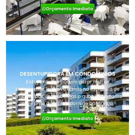
Orçamento Imediato
DESENTUPIDORA EM CONDOMINIOS
Entupimentos podem gerar muitos
transtornos, inclusive danos na estrutura de
um local, por isso sabemos o quão importante
é ter uma desentupidora de confiança.
Orçamento Imediato