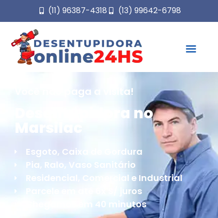
(11) 96387-4318
(13) 99642-6798
Você não paga a visita!
Desentupidora no
Marsilac
Esgoto, Caixa de Gordura
Pia, Ralo, Vaso Sanitário
Residencial, Comercial e Industrial
Parcele em até 6x S/ juros
Chegamos em 40 minutos