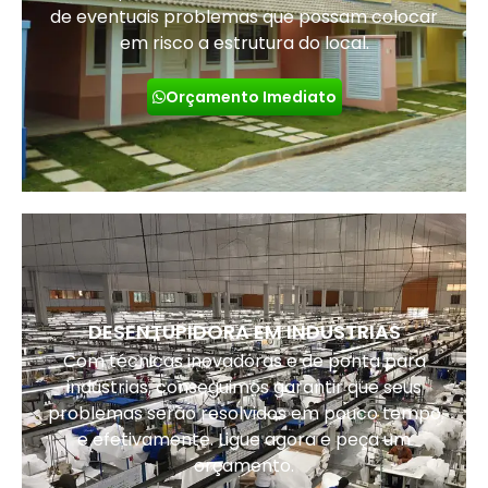
de eventuais problemas que possam colocar
em risco a estrutura do local.
Orçamento Imediato
DESENTUPIDORA EM INDUSTRIAS
Com técnicas inovadoras e de ponta para
indústrias, conseguimos garantir que seus
problemas serão resolvidos em pouco tempo
e efetivamente. Ligue agora e peça um
orçamento.