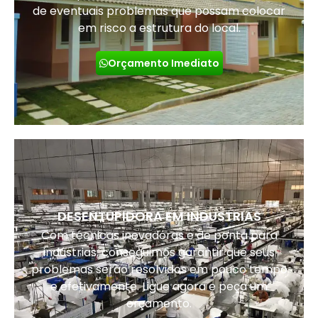
de eventuais problemas que possam colocar
em risco a estrutura do local.
Orçamento Imediato
DESENTUPIDORA EM INDUSTRIAS
Com técnicas inovadoras e de ponta para
indústrias, conseguimos garantir que seus
problemas serão resolvidos em pouco tempo
e efetivamente. Ligue agora e peça um
orçamento.