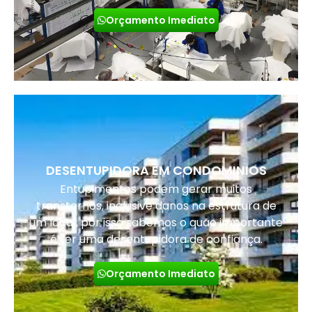
Orçamento Imediato
DESENTUPIDORA EM CONDOMINIOS
Entupimentos podem gerar muitos
transtornos, inclusive danos na estrutura de
um local, por isso sabemos o quão importante
é ter uma desentupidora de confiança.
Orçamento Imediato