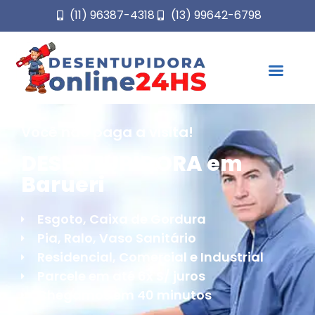
(11) 96387-4318
(13) 99642-6798
Você não paga a visita!
DESENTUPIDORA em
Barueri
Esgoto, Caixa de Gordura
Pia, Ralo, Vaso Sanitário
Residencial, Comercial e Industrial
Parcele em até 6x S/ juros
Chegamos em 40 minutos